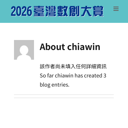
Skip
to
content
About
chiawin
該作者尚未填入任何詳細資訊
So far chiawin has created 3
blog entries.